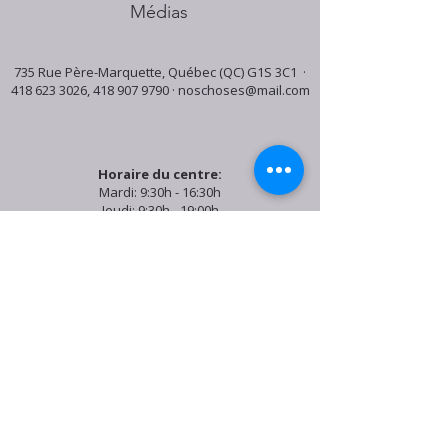
Médias
735 Rue Père-Marquette, Québec (QC) G1S 3C1 ·
418 623 3026
,
418 907 9790
·
noschoses@mail.com
Horaire du centre:
Mardi: 9:30h - 16:30h
Jeudi: 9:30h - 19:00h
Samedi: 9:30h - 15:30h