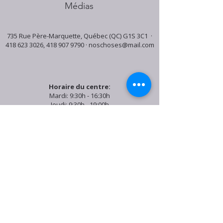
Médias
735 Rue Père-Marquette, Québec (QC) G1S 3C1 ·
418 623 3026
,
418 907 9790
·
noschoses@mail.com
Horaire du centre:
Mardi: 9:30h - 16:30h
Jeudi: 9:30h - 19:00h
Samedi: 9:30h - 15:30h