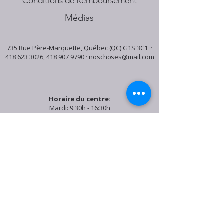
Conditions de Remboursement
Médias
735 Rue Père-Marquette, Québec (QC) G1S 3C1 ·
418 623 3026
,
418 907 9790
·
noschoses@mail.com
Horaire du centre:
Mardi: 9:30h - 16:30h
Jeudi: 9:30h - 19:00h
Samedi: 9:30h - 15:30h