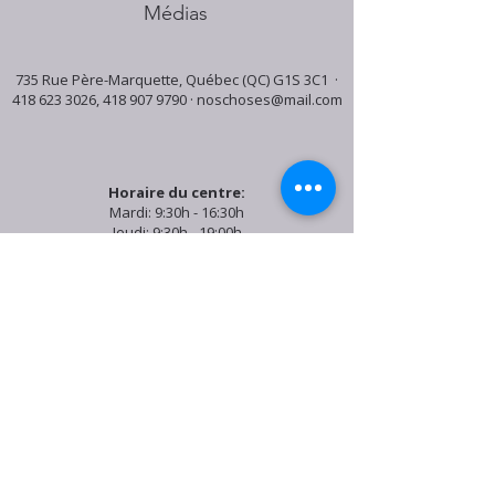
Médias
735 Rue Père-Marquette, Québec (QC) G1S 3C1 ·
418 623 3026
,
418 907 9790
·
noschoses@mail.com
Horaire du centre:
Mardi: 9:30h - 16:30h
Jeudi: 9:30h - 19:00h
Samedi: 9:30h - 15:30h