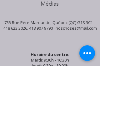
Médias
735 Rue Père-Marquette, Québec (QC) G1S 3C1 ·
418 623 3026
,
418 907 9790
·
noschoses@mail.com
Horaire du centre:
Mardi: 9:30h - 16:30h
Jeudi: 9:30h - 19:00h
Samedi: 9:30h - 15:30h