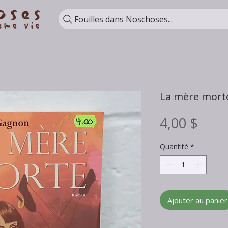
Fouilles dans Noschoses...
La mère mort
Prix
4,00 $
Quantité
*
Ajouter au panier