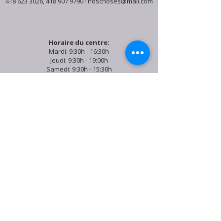
418 623 3026
,
418 907 9790
·
noschoses@mail.com
Horaire du centre:
Mardi: 9:30h - 16:30h
Jeudi: 9:30h - 19:00h
Samedi: 9:30h - 15:30h