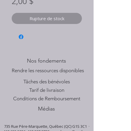
Prix
2,00 $
Rupture de stock
Nos fondements
​Rendre les ressources disponibles
Tâches des bénévoles
Tarif de livraison
Conditions de Remboursement
Médias
735 Rue Père-Marquette, Québec (QC) G1S 3C1 ·