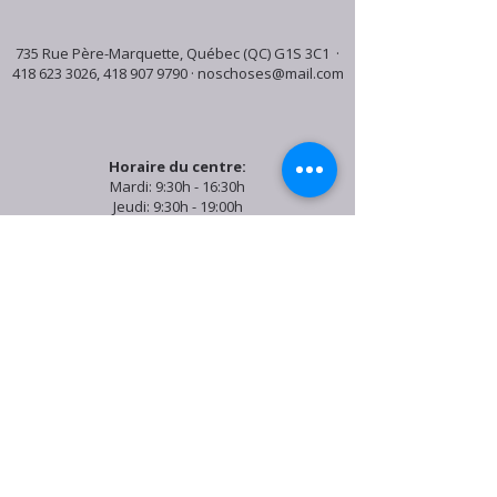
735 Rue Père-Marquette, Québec (QC) G1S 3C1 ·
418 623 3026
,
418 907 9790
·
noschoses@mail.com
Horaire du centre:
Mardi: 9:30h - 16:30h
Jeudi: 9:30h - 19:00h
Samedi: 9:30h - 15:30h