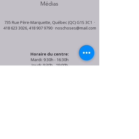
Médias
735 Rue Père-Marquette, Québec (QC) G1S 3C1 ·
418 623 3026
,
418 907 9790
·
noschoses@mail.com
Horaire du centre:
Mardi: 9:30h - 16:30h
Jeudi: 9:30h - 19:00h
Samedi: 9:30h - 15:30h