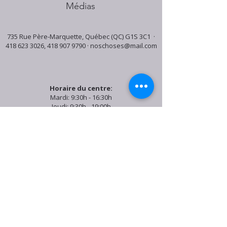
Médias
735 Rue Père-Marquette, Québec (QC) G1S 3C1 ·
418 623 3026
,
418 907 9790
·
noschoses@mail.com
Horaire du centre:
Mardi: 9:30h - 16:30h
Jeudi: 9:30h - 19:00h
Samedi: 9:30h - 15:30h