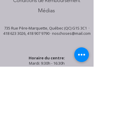
Conditions de Remboursement
Médias
735 Rue Père-Marquette, Québec (QC) G1S 3C1 ·
418 623 3026
,
418 907 9790
·
noschoses@mail.com
Horaire du centre:
Mardi: 9:30h - 16:30h
Jeudi: 9:30h - 19:00h
Samedi: 9:30h - 15:30h