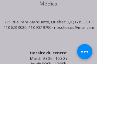
Médias
735 Rue Père-Marquette, Québec (QC) G1S 3C1 ·
418 623 3026
,
418 907 9790
·
noschoses@mail.com
Horaire du centre:
Mardi: 9:30h - 16:30h
Jeudi: 9:30h - 19:00h
Samedi: 9:30h - 15:30h