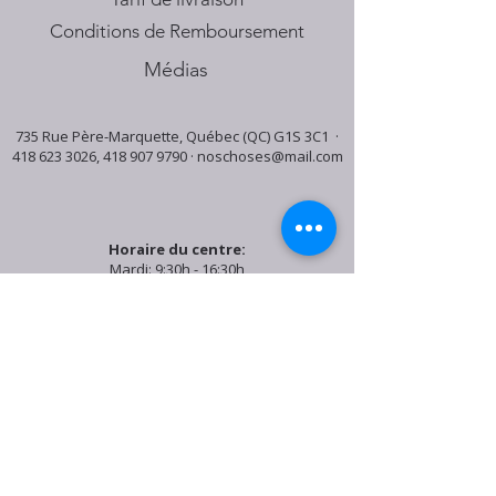
Conditions de Remboursement
Médias
735 Rue Père-Marquette, Québec (QC) G1S 3C1 ·
418 623 3026
,
418 907 9790
·
noschoses@mail.com
Horaire du centre:
Mardi: 9:30h - 16:30h
Jeudi: 9:30h - 19:00h
Samedi: 9:30h - 15:30h