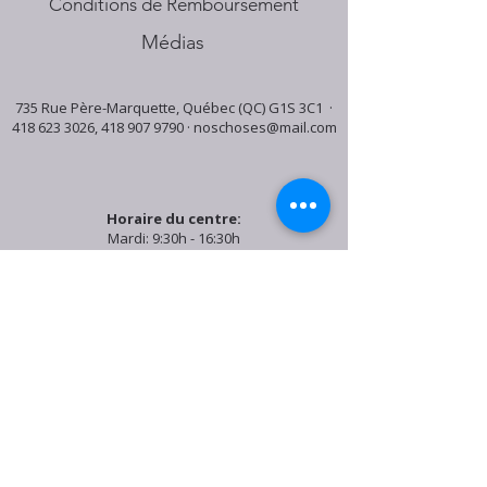
Conditions de Remboursement
Médias
735 Rue Père-Marquette, Québec (QC) G1S 3C1 ·
418 623 3026
,
418 907 9790
·
noschoses@mail.com
Horaire du centre:
Mardi: 9:30h - 16:30h
Jeudi: 9:30h - 19:00h
Samedi: 9:30h - 15:30h