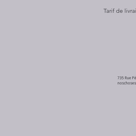
Tarif de livr
735 Rue Pè
noschose