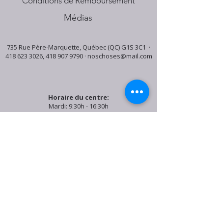
Conditions de Remboursement
Médias
735 Rue Père-Marquette, Québec (QC) G1S 3C1 ·
418 623 3026
,
418 907 9790
·
noschoses@mail.com
Horaire du centre:
Mardi: 9:30h - 16:30h
Jeudi: 9:30h - 19:00h
Samedi: 9:30h - 15:30h