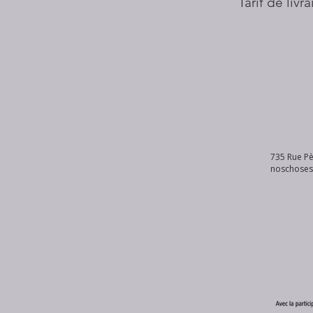
Tarif de livr
735 Rue Pè
noschose