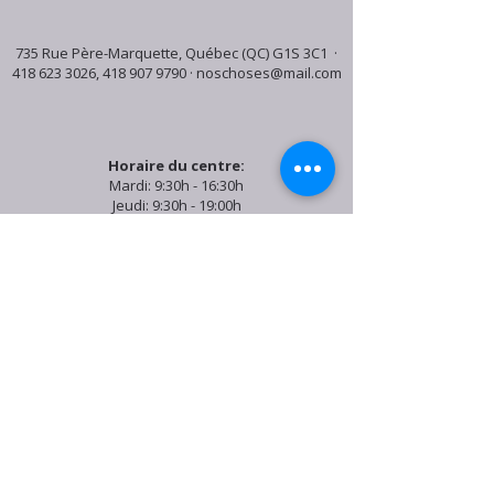
735 Rue Père-Marquette, Québec (QC) G1S 3C1 ·
418 623 3026
,
418 907 9790
·
noschoses@mail.com
Horaire du centre:
Mardi: 9:30h - 16:30h
Jeudi: 9:30h - 19:00h
Samedi: 9:30h - 15:30h