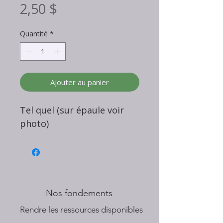
Prix
2,50 $
Quantité
*
Ajouter au panier
Tel quel (sur épaule voir
photo)
Nos fondements
​Rendre les ressources disponibles