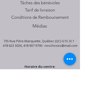
Tâches des bénévoles
Tarif de livraison
Conditions de Remboursement
Médias
735 Rue Père-Marquette, Québec (QC) G1S 3C1 ·
418 623 3026
,
418 907 9790
·
noschoses@mail.com
Horaire du centre:
Mardi: 9:30h - 16:30h
Jeudi: 9:30h - 19:00h
Samedi: 9:30h - 15:30h