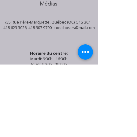
Médias
735 Rue Père-Marquette, Québec (QC) G1S 3C1 ·
418 623 3026
,
418 907 9790
·
noschoses@mail.com
Horaire du centre:
Mardi: 9:30h - 16:30h
Jeudi: 9:30h - 19:00h
Samedi: 9:30h - 15:30h