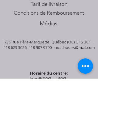
Tarif de livraison
Conditions de Remboursement
Médias
735 Rue Père-Marquette, Québec (QC) G1S 3C1 ·
418 623 3026
,
418 907 9790
·
noschoses@mail.com
Horaire du centre:
Mardi: 9:30h - 16:30h
Jeudi: 9:30h - 19:00h
Samedi: 9:30h - 15:30h