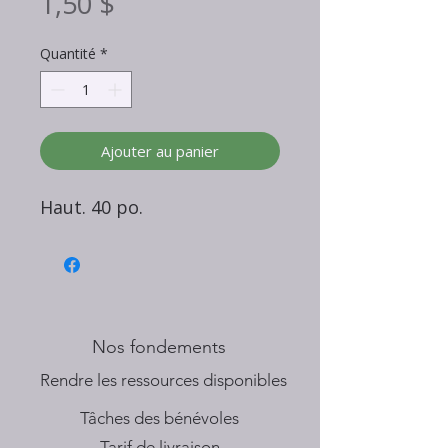
Prix
1,50 $
Quantité
*
Ajouter au panier
Haut. 40 po.
Nos fondements
​Rendre les ressources disponibles
Tâches des bénévoles
Tarif de livraison