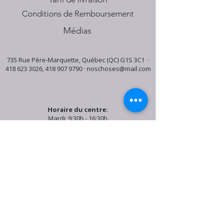
Conditions de Remboursement
Médias
735 Rue Père-Marquette, Québec (QC) G1S 3C1 ·
418 623 3026
,
418 907 9790
·
noschoses@mail.com
Horaire du centre:
Mardi: 9:30h - 16:30h
Jeudi: 9:30h - 19:00h
Samedi: 9:30h - 15:30h