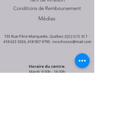
Conditions de Remboursement
Médias
735 Rue Père-Marquette, Québec (QC) G1S 3C1 ·
418 623 3026
,
418 907 9790
·
noschoses@mail.com
Horaire du centre:
Mardi: 9:30h - 16:30h
Jeudi: 9:30h - 19:00h
Samedi: 9:30h - 15:30h