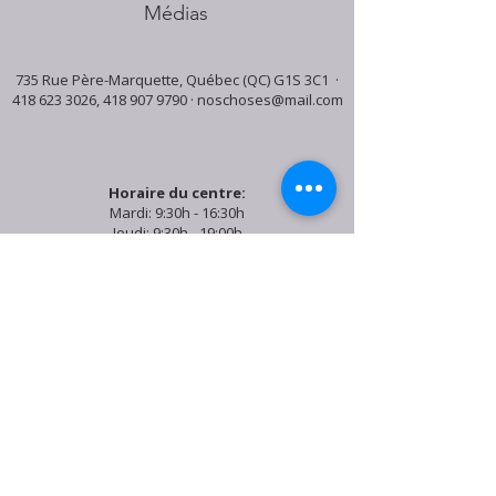
Médias
735 Rue Père-Marquette, Québec (QC) G1S 3C1 ·
418 623 3026
,
418 907 9790
·
noschoses@mail.com
Horaire du centre:
Mardi: 9:30h - 16:30h
Jeudi: 9:30h - 19:00h
Samedi: 9:30h - 15:30h