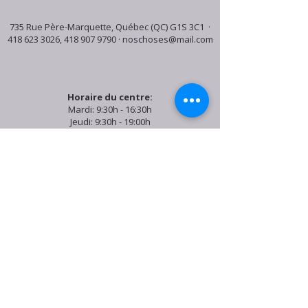
735 Rue Père-Marquette, Québec (QC) G1S 3C1 ·
418 623 3026
,
418 907 9790
·
noschoses@mail.com
Horaire du centre:
Mardi: 9:30h - 16:30h
Jeudi: 9:30h - 19:00h
Samedi: 9:30h - 15:30h