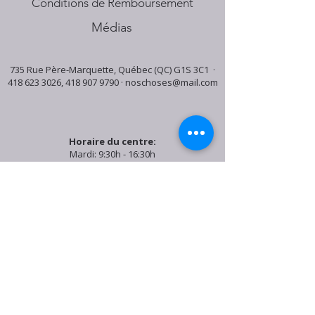
Conditions de Remboursement
Médias
735 Rue Père-Marquette, Québec (QC) G1S 3C1 ·
418 623 3026
,
418 907 9790
·
noschoses@mail.com
Horaire du centre:
Mardi: 9:30h - 16:30h
Jeudi: 9:30h - 19:00h
Samedi: 9:30h - 15:30h