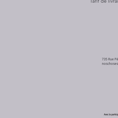
Tarif de livr
735 Rue Pè
noschose