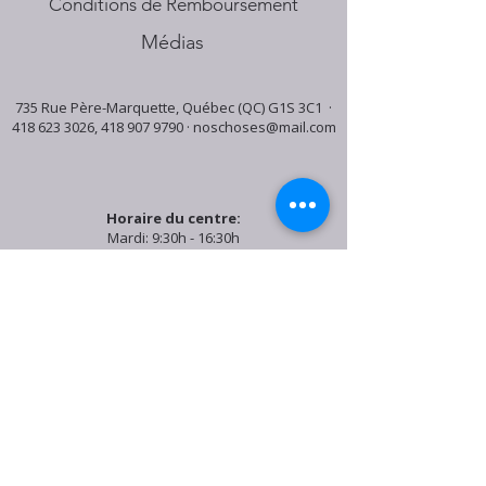
Conditions de Remboursement
Médias
735 Rue Père-Marquette, Québec (QC) G1S 3C1 ·
418 623 3026
,
418 907 9790
·
noschoses@mail.com
Horaire du centre:
Mardi: 9:30h - 16:30h
Jeudi: 9:30h - 19:00h
Samedi: 9:30h - 15:30h