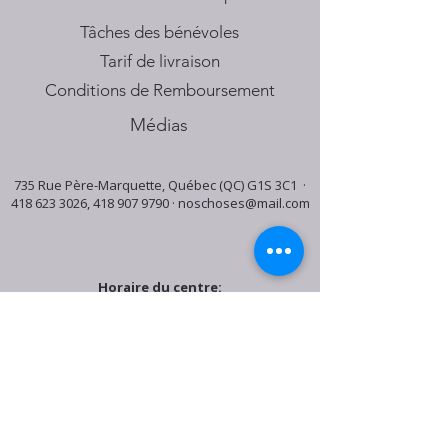
Tâches des bénévoles
Tarif de livraison
Conditions de Remboursement
Médias
735 Rue Père-Marquette, Québec (QC) G1S 3C1 ·
418 623 3026
,
418 907 9790
·
noschoses@mail.com
Horaire du centre:
Mardi: 9:30h - 16:30h
Jeudi: 9:30h - 19:00h
Samedi: 9:30h - 15:30h