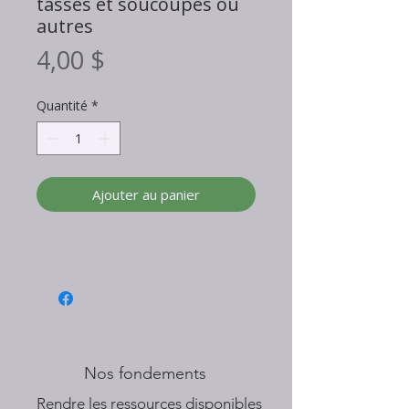
tasses et soucoupes ou
autres
Prix
4,00 $
Quantité
*
Ajouter au panier
Nos fondements
​Rendre les ressources disponibles