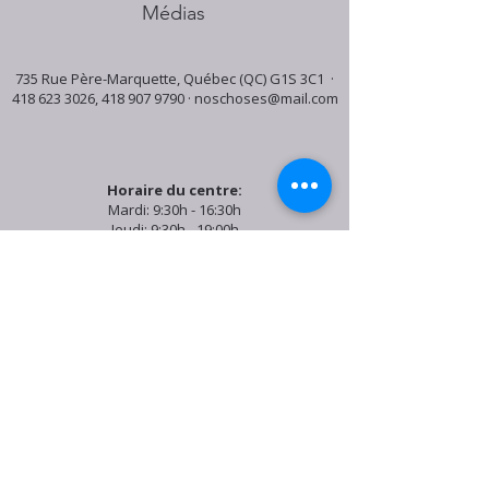
Médias
735 Rue Père-Marquette, Québec (QC) G1S 3C1 ·
418 623 3026
,
418 907 9790
·
noschoses@mail.com
Horaire du centre:
Mardi: 9:30h - 16:30h
Jeudi: 9:30h - 19:00h
Samedi: 9:30h - 15:30h