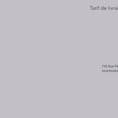
Tarif de livr
735 Rue Pè
noschose