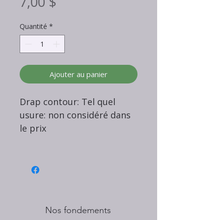
Prix
7,00 $
Quantité
*
Ajouter au panier
Drap contour: Tel quel
usure: non considéré dans
le prix
Nos fondements