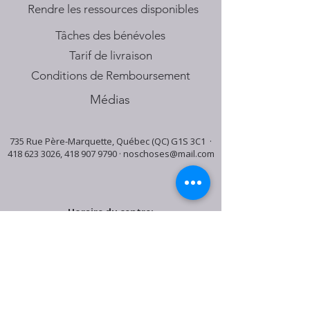
​Rendre les ressources disponibles
Tâches des bénévoles
Tarif de livraison
Conditions de Remboursement
Médias
735 Rue Père-Marquette, Québec (QC) G1S 3C1 ·
418 623 3026
,
418 907 9790
·
noschoses@mail.com
Horaire du centre:
Mardi: 9:30h - 16:30h
Jeudi: 9:30h - 19:00h
Samedi: 9:30h - 15:30h