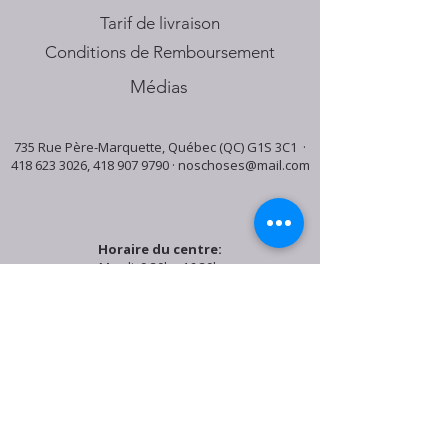
Tarif de livraison
Conditions de Remboursement
Médias
735 Rue Père-Marquette, Québec (QC) G1S 3C1 ·
418 623 3026
,
418 907 9790
·
noschoses@mail.com
Horaire du centre:
Mardi: 9:30h - 16:30h
Jeudi: 9:30h - 19:00h
Samedi: 9:30h - 15:30h