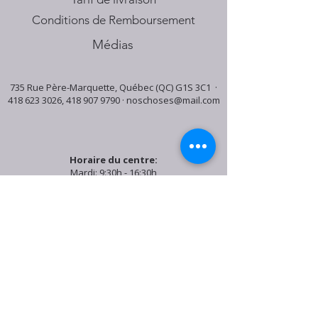
Conditions de Remboursement
Médias
735 Rue Père-Marquette, Québec (QC) G1S 3C1 ·
418 623 3026
,
418 907 9790
·
noschoses@mail.com
Horaire du centre:
Mardi: 9:30h - 16:30h
Jeudi: 9:30h - 19:00h
Samedi: 9:30h - 15:30h