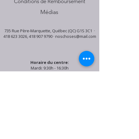
Conditions de Remboursement
Médias
735 Rue Père-Marquette, Québec (QC) G1S 3C1 ·
418 623 3026
,
418 907 9790
·
noschoses@mail.com
Horaire du centre:
Mardi: 9:30h - 16:30h
Jeudi: 9:30h - 19:00h
Samedi: 9:30h - 15:30h