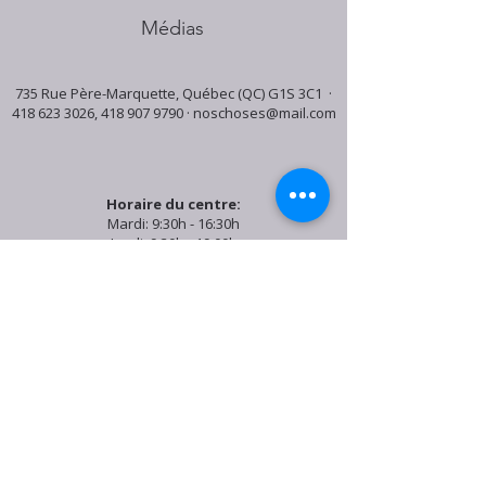
Médias
735 Rue Père-Marquette, Québec (QC) G1S 3C1 ·
418 623 3026
,
418 907 9790
·
noschoses@mail.com
Horaire du centre:
Mardi: 9:30h - 16:30h
Jeudi: 9:30h - 19:00h
Samedi: 9:30h - 15:30h