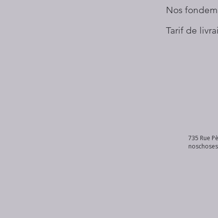
Nos fondem
Tarif de livr
735 Rue Pè
noschose