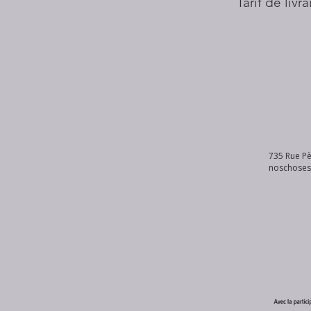
Tarif de livr
735 Rue Pè
noschose