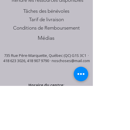
​Rendre les ressources disponibles
Tâches des bénévoles
Tarif de livraison
Conditions de Remboursement
Médias
735 Rue Père-Marquette, Québec (QC) G1S 3C1 ·
418 623 3026
,
418 907 9790
·
noschoses@mail.com
Horaire du centre:
Mardi: 9:30h - 16:30h
Jeudi: 9:30h - 19:00h
Samedi: 9:30h - 15:30h