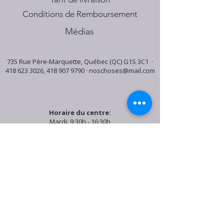
Conditions de Remboursement
Médias
735 Rue Père-Marquette, Québec (QC) G1S 3C1 ·
418 623 3026
,
418 907 9790
·
noschoses@mail.com
Horaire du centre:
Mardi: 9:30h - 16:30h
Jeudi: 9:30h - 19:00h
Samedi: 9:30h - 15:30h