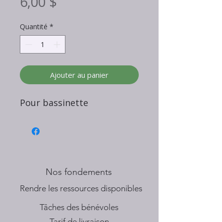
Prix
6,00 $
Quantité
*
Ajouter au panier
Pour bassinette
Nos fondements
​Rendre les ressources disponibles
Tâches des bénévoles
Tarif de livraison