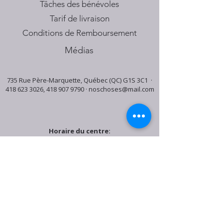
Tâches des bénévoles
Tarif de livraison
Conditions de Remboursement
Médias
735 Rue Père-Marquette, Québec (QC) G1S 3C1 ·
418 623 3026
,
418 907 9790
·
noschoses@mail.com
Horaire du centre:
Mardi: 9:30h - 16:30h
Jeudi: 9:30h - 19:00h
Samedi: 9:30h - 15:30h