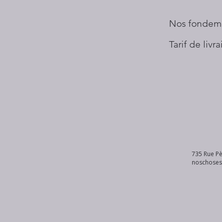
Nos fondem
Tarif de livr
735 Rue Pè
noschose