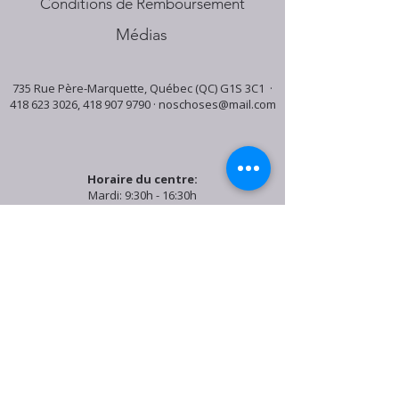
Conditions de Remboursement
Médias
735 Rue Père-Marquette, Québec (QC) G1S 3C1 ·
418 623 3026
,
418 907 9790
·
noschoses@mail.com
Horaire du centre:
Mardi: 9:30h - 16:30h
Jeudi: 9:30h - 19:00h
Samedi: 9:30h - 15:30h