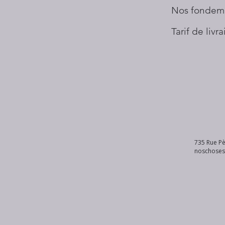
Nos fondem
Tarif de livr
735 Rue Pè
noschose