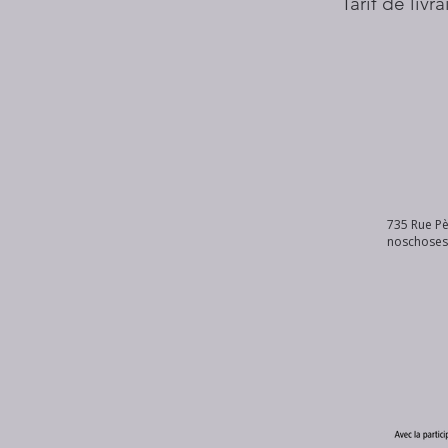
Tarif de livr
735 Rue Pè
noschose