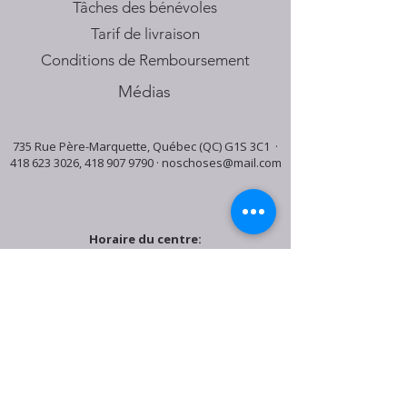
Tâches des bénévoles
Tarif de livraison
Conditions de Remboursement
Médias
735 Rue Père-Marquette, Québec (QC) G1S 3C1 ·
418 623 3026
,
418 907 9790
·
noschoses@mail.com
Horaire du centre:
Mardi: 9:30h - 16:30h
Jeudi: 9:30h - 19:00h
Samedi: 9:30h - 15:30h