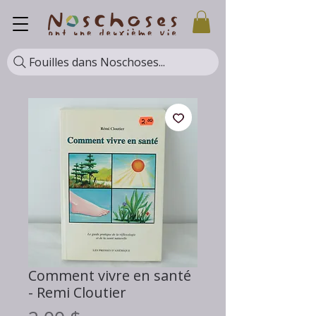
Fouilles dans Noschoses...
Comment vivre en santé
- Remi Cloutier