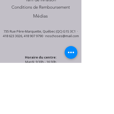
Conditions de Remboursement
Médias
735 Rue Père-Marquette, Québec (QC) G1S 3C1 ·
418 623 3026
,
418 907 9790
·
noschoses@mail.com
Horaire du centre:
Mardi: 9:30h - 16:30h
Jeudi: 9:30h - 19:00h
Samedi: 9:30h - 15:30h