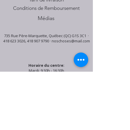
Conditions de Remboursement
Médias
735 Rue Père-Marquette, Québec (QC) G1S 3C1 ·
418 623 3026
,
418 907 9790
·
noschoses@mail.com
Horaire du centre:
Mardi: 9:30h - 16:30h
Jeudi: 9:30h - 19:00h
Samedi: 9:30h - 15:30h