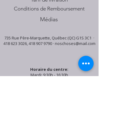
Conditions de Remboursement
Médias
735 Rue Père-Marquette, Québec (QC) G1S 3C1 ·
418 623 3026
,
418 907 9790
·
noschoses@mail.com
Horaire du centre:
Mardi: 9:30h - 16:30h
Jeudi: 9:30h - 19:00h
Samedi: 9:30h - 15:30h