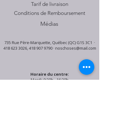
Tarif de livraison
Conditions de Remboursement
Médias
735 Rue Père-Marquette, Québec (QC) G1S 3C1 ·
418 623 3026
,
418 907 9790
·
noschoses@mail.com
Horaire du centre:
Mardi: 9:30h - 16:30h
Jeudi: 9:30h - 19:00h
Samedi: 9:30h - 15:30h